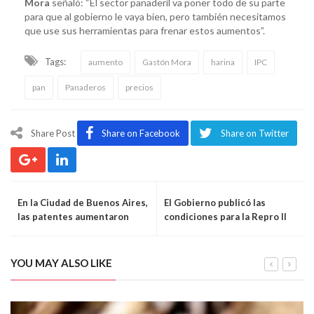
Mora
señaló: “El sector panaderil va poner todo de su parte
para que al gobierno le vaya bien, pero también necesitamos
que use sus herramientas para frenar estos aumentos”.
Tags:
aumento
Gastón Mora
harina
IPC
pan
Panaderos
precios
Share Post
Share on Facebook
Share on Twitter
En la Ciudad de Buenos Aires,
El Gobierno publicó las
las patentes aumentaron
condiciones para la Repro II
cerca del 100%
YOU MAY ALSO LIKE