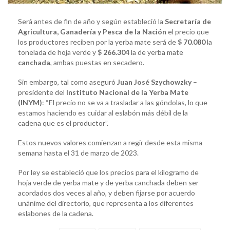
Será antes de fin de año y según estableció la
Secretaría de
Agricultura, Ganadería y Pesca de la Nación
el precio que
los productores reciben por la yerba mate será de
$ 70.080
la
tonelada de hoja verde y
$ 266.304
la de yerba mate
canchada
, ambas puestas en secadero.
Sin embargo, tal como aseguró
Juan José Szychowzky
–
presidente del
Instituto Nacional de la Yerba Mate
(INYM)
: “El precio no se va a trasladar a las góndolas, lo que
estamos haciendo es cuidar al eslabón más débil de la
cadena que es el productor”.
Estos
nuevos valores comienzan a regir desde esta misma
semana hasta el 31 de marzo de 2023.
Por ley se estableció que los precios para el kilogramo de
hoja verde de yerba mate y de yerba canchada deben ser
acordados dos veces al año, y deben fijarse por acuerdo
unánime del directorio, que representa a los diferentes
eslabones de la cadena.