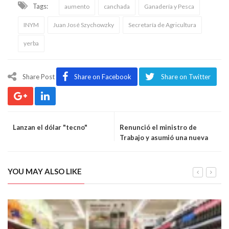
Tags:
aumento
canchada
Ganadería y Pesca
INYM
Juan José Szychowzky
Secretaría de Agricultura
yerba
Share Post
Share on Facebook
Share on Twitter
Lanzan el dólar "tecno"
Renunció el ministro de
Trabajo y asumió una nueva
funcionaria
YOU MAY ALSO LIKE