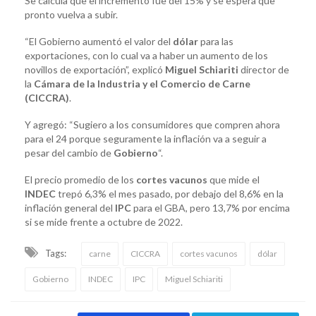
Se calcula que el incremento fue del 15% y se espera que
pronto vuelva a subir.
“El Gobierno aumentó el valor del
dólar
para las
exportaciones, con lo cual va a haber un aumento de los
novillos de exportación”, explicó
Miguel Schiariti
director de
la
Cámara de la Industria y el Comercio de Carne
(CICCRA)
.
Y agregó: “Sugiero a los consumidores que compren ahora
para el 24 porque seguramente la inflación va a seguir a
pesar del cambio de
Gobierno
“.
El precio promedio de los
cortes vacunos
que mide el
INDEC
trepó 6,3% el mes pasado, por debajo del 8,6% en la
inflación general del
IPC
para el GBA, pero 13,7% por encima
si se mide frente a octubre de 2022.
Tags:
carne
CICCRA
cortes vacunos
dólar
Gobierno
INDEC
IPC
Miguel Schiariti