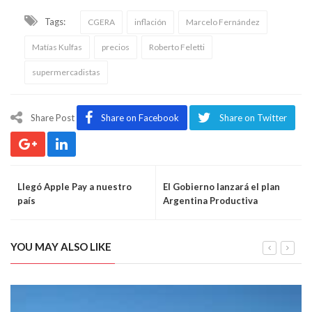
Tags:
CGERA
inflación
Marcelo Fernández
Matías Kulfas
precios
Roberto Feletti
supermercadistas
Share Post
Share on Facebook
Share on Twitter
Llegó Apple Pay a nuestro
El Gobierno lanzará el plan
país
Argentina Productiva
YOU MAY ALSO LIKE