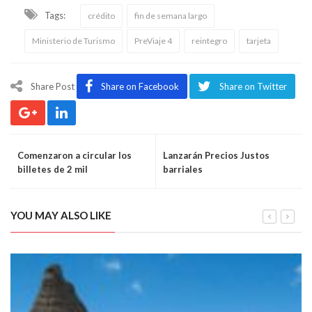
Tags:
crédito
fin de semana largo
Ministerio de Turismo
PreViaje 4
reintegro
tarjeta
Share Post
Share on Facebook
Share on Twitter
Comenzaron a circular los
Lanzarán Precios Justos
billetes de 2 mil
barriales
YOU MAY ALSO LIKE