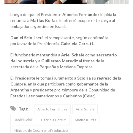
Luego de que el Presidente
Alberto Fernández
le pida la
renuncia a
Matías Kulfas
, le ofreció ocupar este cargo al
embajador argentino en Brasil.
Daniel Scioli
será el reemplazante, según confirmó la
portavoz de la Presidencia,
Gabriela Cerruti
.
El funcionario mantendría a
Ariel Schale
como
secretario
de Industria
y a
Guillermo Merediz
al frente de la
secretaria de la Pequeña y Mediana Empresa.
El Presidente le tomará juramento a
Scioli
a su regreso de la
Cumbre
, en la que participará como gobernante de la
Argentina y presidente pro-témpore de la Comunidad de
Estados Latinoamericanos y Caribeños (Celac).
Tags:
Alberto Fernández
Ariel Schale
Daniel Scioli
Gabriela Cerruti
Matías Kulfas
Ministro de Desarrollo Productivo