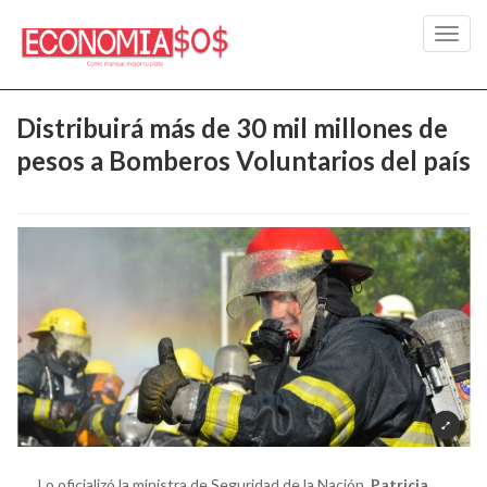
Toggl
navig
Distribuirá más de 30 mil millones de
pesos a Bomberos Voluntarios del país
Lo oficializó la ministra de Seguridad de la Nación,
Patricia