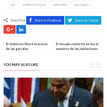
gas
Guillermo Francos
Javier Milei
Luis Caputo
Share Post
Share on Facebook
Share on Twitter
El Gobierno liberó el precio
El Senado convirtió en ley el
de las garrafas
aumento de las jubilaciones
YOU MAY ALSO LIKE