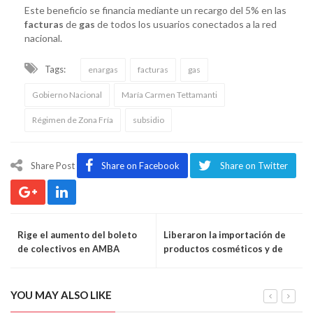
Este beneficio se financia mediante un recargo del 5% en las
facturas
de
gas
de todos los usuarios conectados a la red
nacional.
Tags:
enargas
facturas
gas
Gobierno Nacional
María Carmen Tettamanti
Régimen de Zona Fría
subsidio
Share Post
Share on Facebook
Share on Twitter
Rige el aumento del boleto
Liberaron la importación de
de colectivos en AMBA
productos cosméticos y de
higiene personal
YOU MAY ALSO LIKE