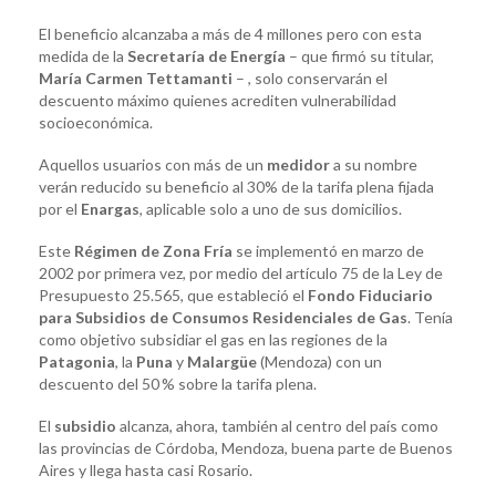
El beneficio alcanzaba a más de 4 millones pero con esta
medida de la
Secretaría de Energía
– que firmó su titular,
María Carmen Tettamanti
– , solo conservarán el
descuento máximo quienes acrediten vulnerabilidad
socioeconómica.
Aquellos usuarios con más de un
medidor
a su nombre
verán reducido su beneficio al 30% de la tarifa plena fijada
por el
Enargas
, aplicable solo a uno de sus domicilios.
Este
Régimen de Zona Fría
se implementó en marzo de
2002 por primera vez, por medio del artículo 75 de la Ley de
Presupuesto 25.565, que estableció el
Fondo Fiduciario
para Subsidios de Consumos Residenciales de Gas
. Tenía
como objetivo subsidiar el gas en las regiones de la
Patagonia
, la
Puna
y
Malargüe
(Mendoza) con un
descuento del 50 % sobre la tarifa plena.
El
subsidio
alcanza, ahora, también al centro del país como
las provincias de Córdoba, Mendoza, buena parte de Buenos
Aires y llega hasta casi Rosario.