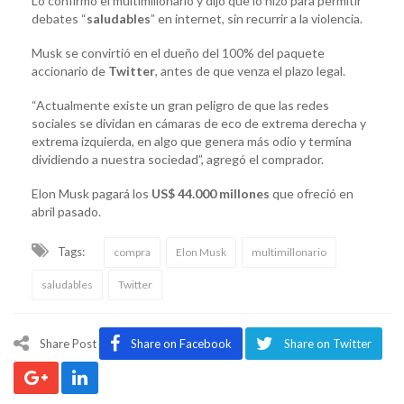
Lo confirmó el multimillonario y dijo que lo hizo para permitir
debates “
saludables
” en internet, sin recurrir a la violencia.
Musk se convirtió en el dueño del 100% del paquete
accionario de
Twitter
, antes de que venza el plazo legal.
“Actualmente existe un gran peligro de que las redes
sociales se dividan en cámaras de eco de extrema derecha y
extrema izquierda, en algo que genera más odio y termina
dividiendo a nuestra sociedad”, agregó el comprador.
Elon Musk pagará los
US$ 44.000 millones
que ofreció en
abril pasado.
Tags:
compra
Elon Musk
multimillonario
saludables
Twitter
Share Post
Share on Facebook
Share on Twitter