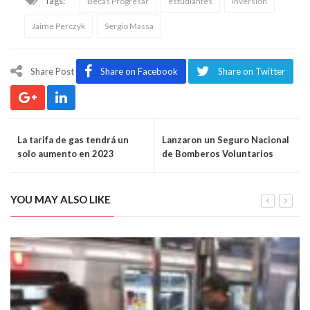
Tags:
Becas Progresar
estudiantes
inversión
Jaime Perczyk
Sergio Massa
Share Post
Share on Facebook
Share on Twitter
La tarifa de gas tendrá un
Lanzaron un Seguro Nacional
solo aumento en 2023
de Bomberos Voluntarios
YOU MAY ALSO LIKE