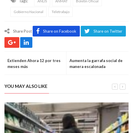
Tags:
ANLIS
ANMAT
Boletín Oficial
Gobierno Nacional
Teletrabajo
Share Post
Share on Facebook
Share on Twitter
Extienden Ahora 12 por tres
Aumenta la garrafa social de
meses más
manera escalonada
YOU MAY ALSO LIKE