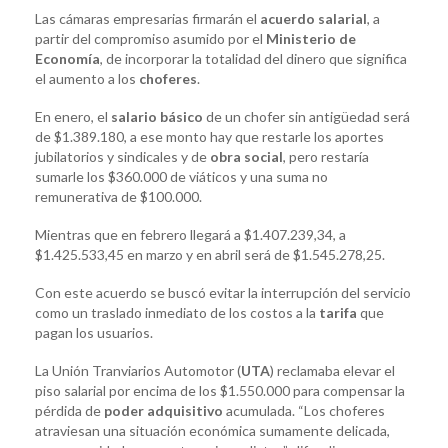
Las cámaras empresarias firmarán el
acuerdo salarial
, a
partir del compromiso asumido por el
Ministerio de
Economía
, de incorporar la totalidad del dinero que significa
el aumento a los
choferes
.
En enero, el
salario básico
de un chofer sin antigüedad será
de $1.389.180, a ese monto hay que restarle los aportes
jubilatorios y sindicales y de
obra social
, pero restaría
sumarle los $360.000 de viáticos y una suma no
remunerativa de $100.000.
Mientras que en febrero llegará a $1.407.239,34, a
$1.425.533,45 en marzo y en abril será de $1.545.278,25.
Con este acuerdo se buscó evitar la interrupción del servicio
como un traslado inmediato de los costos a la
tarifa
que
pagan los usuarios.
La Unión Tranviarios Automotor (
UTA
) reclamaba elevar el
piso salarial por encima de los $1.550.000 para compensar la
pérdida de
poder adquisitivo
acumulada. “Los choferes
atraviesan una situación económica sumamente delicada,