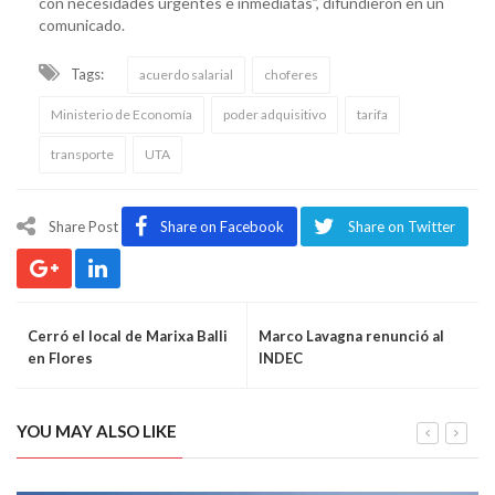
con necesidades urgentes e inmediatas”, difundieron en un
comunicado.
Tags:
acuerdo salarial
choferes
Ministerio de Economía
poder adquisitivo
tarifa
transporte
UTA
Share Post
Share on Facebook
Share on Twitter
Cerró el local de Marixa Balli
Marco Lavagna renunció al
en Flores
INDEC
YOU MAY ALSO LIKE