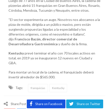
Luego de 77 años en la Ciudad de Buenos Aires, la cadena de
pizzerías abrirá 15 franquicias en Gran Buenos Aires, Rosario,
Córdoba, Mendoza, Tucumán y Neuquén, entre otras.
“El sector experimenta un auge. Nosotros nos abocamos a la
pizza de molde, dirigida a un público masivo, pero están
surgiendo propuestas ligadas a la especialidad y los
diferentes orígenes, como el neoyorkino e italiano”,
dijo
Francisco Bazán, director comercial de
Desarrolladora Gastronómica
y dueño de la firma.
Kentucky
prevé terminar el año con 70 locales activos en
total, en 2019 ya se inauguraron 12 nuevos en Ciudad y
GBA.
Para montar un local de la cadena, el franquiciado deberá
invertir alrededor de $565.000.
Tags:
franquicias
Kentucky
Share Post
Share on Facebook
Share on Twitter