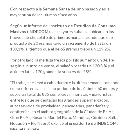
Con respecto a la
Semana Santa
del año pasado y es la
mayor
suba
de los últimos cinco años.
Según un informe del
Instituto de Estudios de Consumo
Masivos (INDECOM)
, las mayores subas se ubican en los
huevos de chocolate de primeras marcas, siendo que ese
producto de 20 gramos tuvo un incremento de hasta un
139,1%, al tiempo que el de 65 gramos trepó un 119,2%.
Por otro lado, la merluza fresca por kilo aumentó un 84,1%
según el punto de venta, el salmón rosado un 120,8 % y el
atún en lata x 170 gramos, la suba es del 45%.
“El trabajo se llevó a cabo durante la última semana, tomando
como referencia el mismo periodo de los últimos 60 meses y
sobre un total de 885 comercios minoristas y mayoristas,
entre los que se destacan los grandes supermercados,
autoservicios de proximidad, pescaderías, panaderías y
confiterías, en el ámbito geográfico de la Ciudad de Bs As,
Gran Bs As, Rosario, Mar del Plata, Mendoza, Córdoba, Salta,
Neuquén y Río Negro”, explicó el
presidente de INDECOM,
Miguel Calvete
.