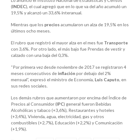
Lo anunció el Instituto Nacional de Estadísticas y Censos
(
INDEC
), el cual agregó que en lo que va del año acumuló un
19,5% y alcanzó un 33,6% interanual.
Mientras que los
precios
acumularon un alza de 19,5% en los
últimos ocho meses.
El rubro que registró el mayor alza en el mes fue
Transporte
con 3,6%. Por otro lado, el más bajo fue Prendas de vestir y
calzado con una baja del 0,3%.
“Por primera vez desde noviembre de 2017 se registraron 4
meses consecutivos de
inflación
por debajo del 2%
mensual”, expresó el ministro de Economía,
Luis Caputo
, en
sus redes sociales.
Los demás rubros que aumentaron por encima del Índice de
Precios al Consumidor (
IPC
) general fueron Bebidas
Alcohólicas y tabaco (+3,6%), Restaurantes y hoteles
(+3,4%), Vivienda, agua, electricidad, gas y otros
combustibles (+2,7%), Educación (+2,2%) y Comunicación
(+1,9%).