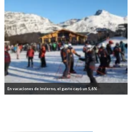
aciones de invierno, el gasto cayó un 5,6%
La inflac