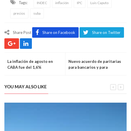
Tags:
INDEC
inflación
IPC
Luis Caputo
precios
suba
Share Post
Share on Facebook
Share on Twitter
La inflación de agosto en
Nuevo acuerdo de paritarias
CABA fue del 1,6%
para bancarios y para
camioneros
YOU MAY ALSO LIKE