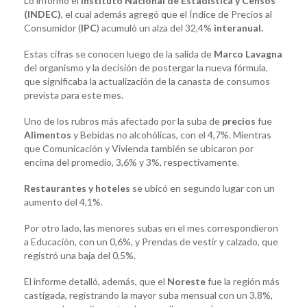
Lo informó el
Instituto Nacional de Estadística y Censos
(INDEC)
, el cual además agregó que el Índice de Precios al
Consumidor (
IPC
) acumuló un alza del 32,4%
interanual.
Estas cifras se conocen luego de la salida de
Marco Lavagna
del organismo y la decisión de postergar la nueva fórmula,
que significaba la actualización de la canasta de consumos
prevista para este mes.
Uno de los rubros más afectado por la suba de
precios
fue
Alimentos
y Bebidas no alcohólicas, con el 4,7%. Mientras
que Comunicación y Vivienda también se ubicaron por
encima del promedio, 3,6% y 3%, respectivamente.
Restaurantes y hoteles
se ubicó en segundo lugar con un
aumento del 4,1%.
Por otro lado, las menores subas en el mes correspondieron
a Educación, con un 0,6%, y Prendas de vestir y calzado, que
registró una baja del 0,5%.
El informe detalló, además, que el
Noreste
fue la región más
castigada, registrando la mayor suba mensual con un 3,8%,