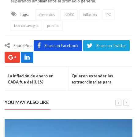
superando ampliamente el promedio general.
Tags:
alimentos
INDEC
inflación
IPC
Marco Lavagna
precios
Share Post
Share on Facebook
Share on Twitter
La inflación de enero en
Quieren extender las
CABA fue del 3,1%
extraordinarias para
incorporar una nueva ley de
financiamiento universitario
YOU MAY ALSO LIKE