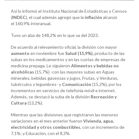
Así lo informó el Instituto Nacional de Estadísticas y Censos
(
INDEC
), el cual además agregó que la
inflación
alcanzó
el 160,9% interanual.
Tuvo un alza de 148,2% en lo que va del 2023.
De acuerdo al relevamiento oficial, la división con mayor
aumento
en noviembre fue
Salud (15,9%),
producto de las
subas en los medicamentos y en las cuotas de empresas de
medicina prepaga. Le siguieron
Alimentos y bebidas no
alcohólicas
(15,7%) -con las mayores subas en Aguas
minerales, bebidas gaseosas y jugos, Frutas, y Verduras,
tubérculos y legumbres- y
Comunicación
(15,2%), por los
incrementos en servicios de telefonía móvil e internet.
Además, se destacó la suba de la división
Recreación y
Cultura
(13,2%).
Mientras que las divisiones que registraron las menores
variaciones en el mes anterior fueron
Vivienda, agua,
electricidad y otros combustibles
, con un incremento de
7,1%; y Educación, con el 8,3%.