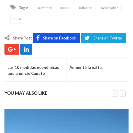
Tags:
aumento
INDEC
inflación
noviembre
suba
Share Post
Share on Facebook
Share on Twitter
Las 10 medidas económicas
Aumentó la nafta
que anunció Caputo
YOU MAY ALSO LIKE