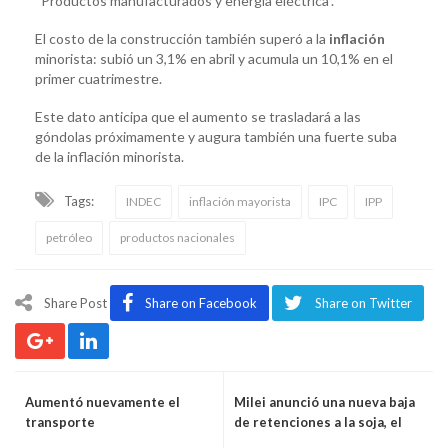
“Productos manufacturados y energía eléctrica”.
El costo de la construcción también superó a la
inflación
minorista: subió un 3,1% en abril y acumula un 10,1% en el
primer cuatrimestre.
Este dato anticipa que el aumento se trasladará a las
góndolas próximamente y augura también una fuerte suba
de la inflación minorista.
Tags:
INDEC
inflación mayorista
IPC
IPP
petróleo
productos nacionales
Share Post
Share on Facebook
Share on Twitter
Aumentó nuevamente el
Milei anunció una nueva baja
transporte
de retenciones a la soja, el
trigo y la cebada