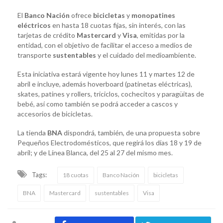
El
Banco Nación
ofrece
bicicletas
y
monopatines
eléctricos
en hasta 18 cuotas fijas, sin interés, con las
tarjetas de crédito
Mastercard
y
Visa
,
emitidas por la
entidad, con el objetivo de facilitar el acceso a medios de
transporte
sustentables
y el cuidado del medioambiente.
Esta iniciativa estará vigente hoy lunes 11 y martes 12 de
abril e incluye, además hoverboard (patinetas eléctricas),
skates, patines y rollers, triciclos, cochecitos y paragüitas de
bebé, así como también se podrá acceder a cascos y
accesorios de bicicletas.
La tienda
BNA
dispondrá, también, de una propuesta sobre
Pequeños Electrodomésticos, que regirá los días 18 y 19 de
abril; y de Línea Blanca, del 25 al 27 del mismo mes.
Tags:
18 cuotas
Banco Nación
bicicletas
BNA
Mastercard
sustentables
Visa