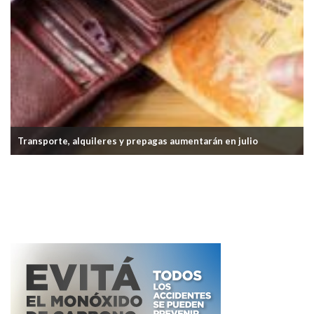
orte, alquileres y prepagas aumentarán en julio
La inflac