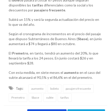
El
boleto
pasará a costar 67 pesos aunque seguirán
disponibles las
tarifas
diferenciales como la social y los
descuentos por
pasajero frecuente
.
Subirá un 15% y será la segunda actualización del precio en
lo que va del año.
Según el cronograma de incrementos en el precio del pasaje
que dispuso Subterráneos de Buenos Aires (
Sbase
), en junio
aumentará a $74 y llegará a $80 en octubre.
El
Premetro
, en tanto, tendrá un aumento del 20%, lo que
llevará la tarifa a los 24 pesos. En junio costará $26 y en
septiembre $28.
Con esta medida, en siete meses el
aumento
en el caso del
subte alcanzará el 90,5% y el 86,6% en el del premetro.
Tags:
aumento
boleto
pasajero frecuente
Premetro
Sbase
subte
tarifas