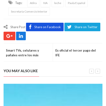
Tags:
Atilra
IVA
leche
Paula Español
Secretaria Comercio Interior
Share Post
Share on Facebook
Share on Twitter
Smart TVs, celulares y
Es oficial el tercer pago del
pañales entre los más
IFE
vendidos en Hot Sale
YOU MAY ALSO LIKE