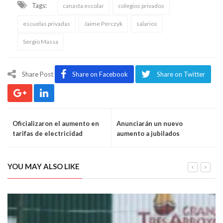
Tags:
canasta escolar
colegios privados
escuelas privadas
Jaime Perczyk
salarios
Sergio Massa
Share Post
Share on Facebook
Share on Twitter
Oficializaron el aumento en
Anunciarán un nuevo
tarifas de electricidad
aumento a jubilados
durante febrero
YOU MAY ALSO LIKE