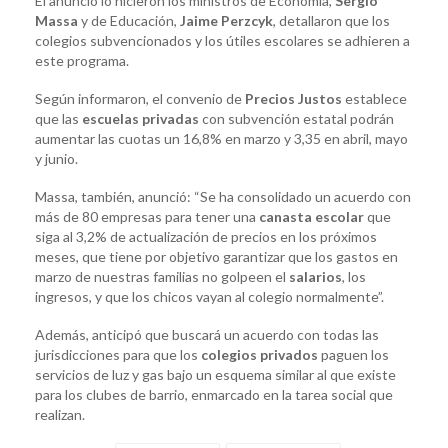
El anuncio lo hicieron los ministros de Economía,
Sergio
Massa
y de Educación,
Jaime Perzcyk
, detallaron que los
colegios subvencionados y los útiles escolares se adhieren a
este programa.
Según informaron, el convenio de
Precios Justos
establece
que las
escuelas privadas
con subvención estatal podrán
aumentar las cuotas un 16,8% en marzo y 3,35 en abril, mayo
y junio.
Massa, también, anunció: “Se ha consolidado un acuerdo con
más de 80 empresas para tener una
canasta escolar
que
siga al 3,2% de actualización de precios en los próximos
meses, que tiene por objetivo garantizar que los gastos en
marzo de nuestras familias no golpeen el
salarios
, los
ingresos, y que los chicos vayan al colegio normalmente”.
Además, anticipó que buscará un acuerdo con todas las
jurisdicciones para que los
colegios privados
paguen los
servicios de luz y gas bajo un esquema similar al que existe
para los clubes de barrio, enmarcado en la tarea social que
realizan.