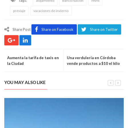
Tags:
alojamiento
Banco Nacion
PAMI
previaje
vacaciones de invierno
Share Post
Share on Facebook
Share on Twitter
Aumenta la tarifa de taxis en
Una verdulería en Córdoba
la Ciudad
vende productos a $10 el kilo
YOU MAY ALSO LIKE