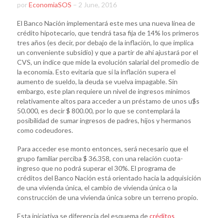
por
EconomiaSOS
–
2 June, 2016
El Banco Nación implementará este mes una nueva línea de
crédito hipotecario, que tendrá tasa fija de 14% los primeros
tres años (es decir, por debajo de la inflación, lo que implica
un conveniente subsidio) y que a partir de ahí ajustará por el
CVS, un índice que mide la evolución salarial del promedio de
la economía. Esto evitaría que si la inflación supera el
aumento de sueldo, la deuda se vuelva impagable. Sin
embargo, este plan requiere un nivel de ingresos mínimos
relativamente altos para acceder a un préstamo de unos u$s
50.000, es decir $ 800.00, por lo que se contemplará la
posibilidad de sumar ingresos de padres, hijos y hermanos
como codeudores.
Para acceder ese monto entonces, será necesario que el
grupo familiar perciba $ 36.358, con una relación cuota-
ingreso que no podrá superar el 30%. El programa de
créditos del Banco Nación está orientado hacia la adquisición
de una vivienda única, el cambio de vivienda única o la
construcción de una vivienda única sobre un terreno propio.
Esta iniciativa se diferencia del esquema de
créditos