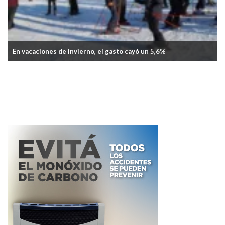
aciones de invierno, el gasto cayó un 5,6%
La inflac