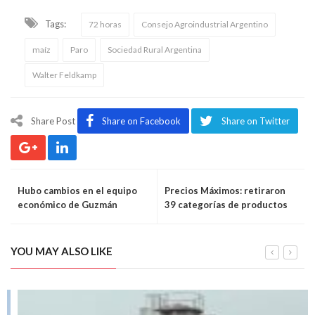
Tags:
72 horas
Consejo Agroindustrial Argentino
maíz
Paro
Sociedad Rural Argentina
Walter Feldkamp
Share Post
Share on Facebook
Share on Twitter
Hubo cambios en el equipo
Precios Máximos: retiraron
económico de Guzmán
39 categorías de productos
YOU MAY ALSO LIKE