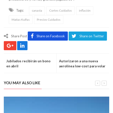
Tags:
canasta
Cortes Cuidados
inflación
Matías Kulfas
Precios Cuidados
Share Post
Share on Facebook
Share on Twitter
Jubilados recibirán un bono
Autorizaron a una nueva
en abril
aerolínea low-cost para volar
desde Argentina
YOU MAY ALSO LIKE