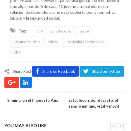
porcentuales más elevada que la tasa global. Esto equivale a
que algo más de 6 de cada 10 jóvenes trabajadores en
relación de dependencia no está cubierto por la normativa
laboral y la seguridad social.
Tags:
IIEP
Luis Beccaria
pobre
Roxana Maurizio
salario
trabajadores informales
UBA
Share Post
Share on Facebook
Share on Twitter
Eliminaron el Impuesto País
Establecen, por decreto, el
salario mínimo, vital y móvil
YOU MAY ALSO LIKE