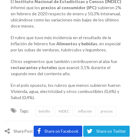
El
Instituto Nacional de Estadísticas y Censos (INDEC)
informó que los
precios al consumidor (
IPC
)
subieron 2%
en febrero de 2020 respecto de enero y 50,3% interanual,
ubicándose como las variaciones más bajas de los últimos
doce meses.
El rubro que tuvo más incidencia en el resultado de la
inflación de febrero fue
Alimentos y bebidas
, en especial
por las subas de verduras, tubérculos y legumbres.
Otros segmentos que también contribuyeron al alza fue
restaurantes y hoteles
que avanzó 3,1% durante el
segundo mes del corriente año.
En el polo opuesto, los rubros que menos subieron fueron
Vivienda, agua, electricidad y otros combustibles (0,6%) y
Salud (0,4%).
Tags:
bolsillo
INDEC
inflación
precios
Share Post
Share on Facebook
Share on Twitter