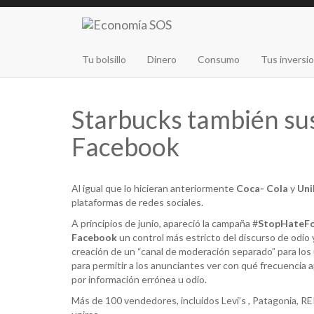
Tu bolsillo
Dinero
Consumo
Tus inversi
Starbucks también su
Facebook
Al igual que lo hicieran anteriormente
Coca- Cola
y
Uni
plataformas de redes sociales.
A principios de junio, apareció la campaña #
StopHateFo
Facebook
un control más estricto del discurso de odio y
creación de un “canal de moderación separado” para los 
para permitir a los anunciantes ver con qué frecuencia 
por información errónea u odio.
Más de 100 vendedores, incluidos Levi’s , Patagonia, RE