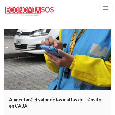
Toggl
navig
Aumentará el valor de las multas de tránsito
en CABA