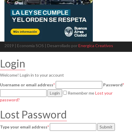
2019 | Economía SOS | Desarrollado por
Energica Creativos
Login
Welcome! Login in to your account
Username or email address
*
Password
*
Login
Remember me
Lost your
password?
Lost Password
Type your email address
*
Submit