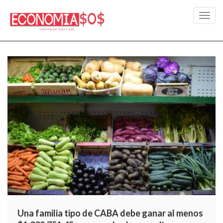
Toggl
navig
Una familia tipo de CABA debe ganar al menos