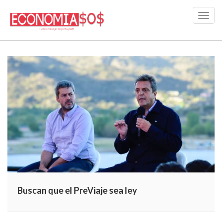
Toggl
navig
Buscan que el PreViaje sea ley