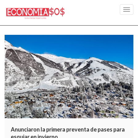
Toggl
navig
Anunciaron la primera preventa de pases para
esquiar en invierno