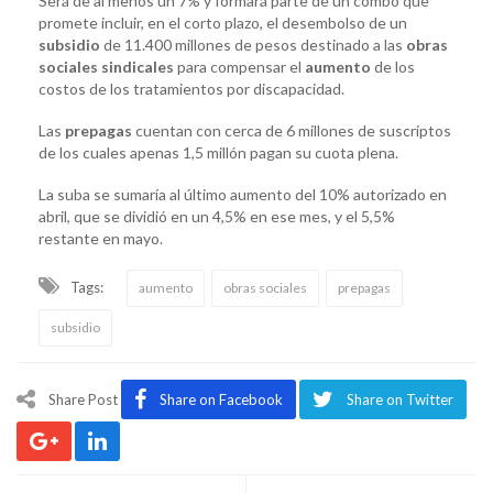
Será de al menos un 7% y formará parte de un combo que
promete incluir, en el corto plazo, el desembolso de un
subsidio
de 11.400 millones de pesos destinado a las
obras
sociales sindicales
para compensar el
aumento
de los
costos de los tratamientos por discapacidad.
Las
prepagas
cuentan con cerca de 6 millones de suscriptos
de los cuales apenas 1,5 millón pagan su cuota plena.
La suba se sumaría al último aumento del 10% autorizado en
abril, que se dividió en un 4,5% en ese mes, y el 5,5%
restante en mayo.
Tags:
aumento
obras sociales
prepagas
subsidio
Share Post
Share on Facebook
Share on Twitter