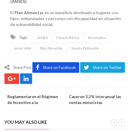
(ANSES)
.
El
Plan Alimentar
es un beneficio destinado a hogares con
hijos, embarazadas y personas con discapacidad en situación
de vulnerabilidad social.
Tags:
ANSES
Canasta Básica
desempleo
Javier Milei
Plan Alimentar
Sandra Pettovello
Share Post
Share on Facebook
Share on Twitter
Reglamentaron el Régimen
Cayeron 3,2% interanual las
de Incentivo a la
ventas minoristas
Formalización Laboral
YOU MAY ALSO LIKE