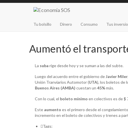
Tu bolsillo
Dinero
Consumo
Tus inversi
Aumentó el transport
La
suba
rige desde hoy y se suman a las del subte.
Luego del acuerdo entre el gobierno de
Javier Miler
Unión Tranviarios Automotor (
UTA
), los boletos de 
Buenos Aires (AMBA)
cuestan un
45%
más.
Con lo cual, el
boleto mínimo
en colectivos es de $ 
Este
aumento
es el primero desde el congelamiento
incremento en el boleto de colectivos y trenes a part
Tags: