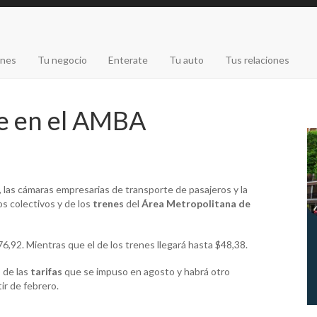
ones
Tu negocio
Enterate
Tu auto
Tus relaciones
e en el AMBA
, las cámaras empresarias de transporte de pasajeros y la
los colectivos y de los
trenes
del
Área Metropolitana de
76,92. Mientras que el de
los trenes
llegará hasta $48,38.
 de las
tarifas
que se impuso en agosto y habrá otro
ir de febrero.