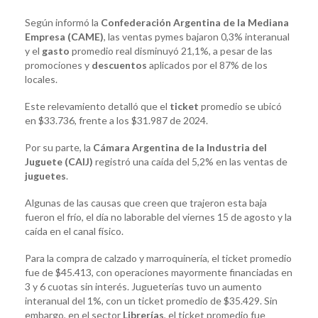
Según informó la
Confederación Argentina de la Mediana
Empresa (CAME)
, las ventas pymes bajaron 0,3% interanual
y el
gasto
promedio real disminuyó 21,1%, a pesar de las
promociones y
descuentos
aplicados por el 87% de los
locales.
Este relevamiento detalló que el
ticket
promedio se ubicó
en $33.736, frente a los $31.987 de 2024.
Por su parte, la
Cámara Argentina de la Industria del
Juguete (CAIJ)
registró una caída del 5,2% en las ventas de
juguetes
.
Algunas de las causas que creen que trajeron esta baja
fueron el frío, el día no laborable del viernes 15 de agosto y la
caída en el canal físico.
Para la compra de calzado y marroquinería, el ticket promedio
fue de $45.413, con operaciones mayormente financiadas en
3 y 6 cuotas sin interés. Jugueterías tuvo un aumento
interanual del 1%, con un ticket promedio de $35.429. Sin
embargo, en el sector
Librerías
, el ticket promedio fue