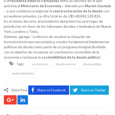
El
Presidente Alberto Fernández
firmó un decreto en el que
autoriza al
Ministerio de Economía
– liderado por
Martín Guzmán
– a que comience a negociar la
reestructuración de la deuda
con
acreedores privados. La cifra total es de U$S 68.842.528.826.
En el mismo decreto, el presidente determinó las prórrogas de
jurisdicción en favor de los tribunales (locales y federales) de Nueva
York, Londres y Tokio.
Además, agrega: “a efectos de resolver la situación de
inconsistencia macroeconómica, resulta fundamental implementar
políticas de deuda como parte de un programa integral diseñado
con el objetivo de recuperar un crecimiento sostenible de la
economía y restaurar la
sostenibilidad de la deuda pública
“.
Tags:
acreedores
deuda externa
deuda publica
endeudamiento
Share Post
Share on Facebook
Share on Twitter