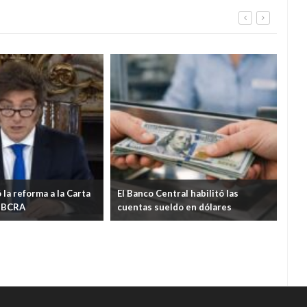
 la reforma a la Carta
El Banco Central habilitó las
Tra
l BCRA
cuentas sueldo en dólares
aum