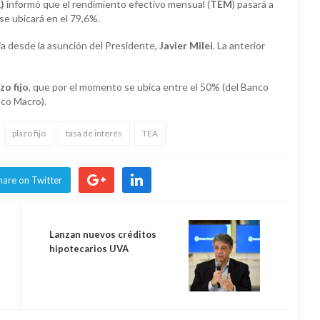
)
informó que el rendimiento efectivo mensual (
TEM
) pasará a
 se ubicará en el 79,6%.
ria desde la asunción del Presidente,
Javier Milei
. La anterior
zo fijo
, que por el momento se ubica entre el 50% (del Banco
nco Macro).
plazo fijo
tasa de interés
TEA
hare on Twitter
Lanzan nuevos créditos
hipotecarios UVA