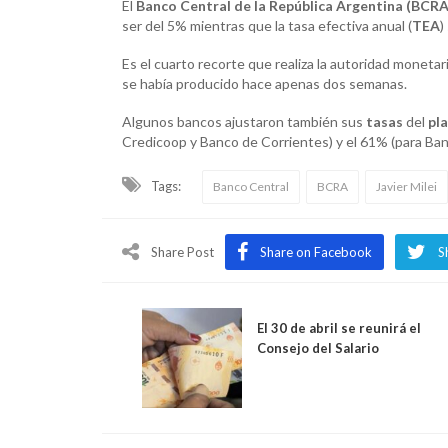
El
Banco Central de la República Argentina (BCRA
ser del 5% mientras que la tasa efectiva anual (
TEA
)
Es el cuarto recorte que realiza la autoridad moneta
se había producido hace apenas dos semanas.
Algunos bancos ajustaron también sus
tasas
del
pla
Credicoop y Banco de Corrientes) y el 61% (para Ba
Tags:
Banco Central
BCRA
Javier Milei
Share Post
Share on Facebook
S
El 30 de abril se reunirá el
Consejo del Salario