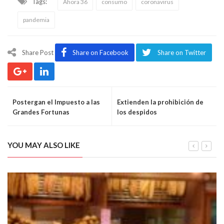
Tags:
Ahora 36
consumo
coronavirus
pandemia
Share Post
Share on Facebook
Share on Twitter
Postergan el Impuesto a las
Extienden la prohibición de
Grandes Fortunas
los despidos
YOU MAY ALSO LIKE