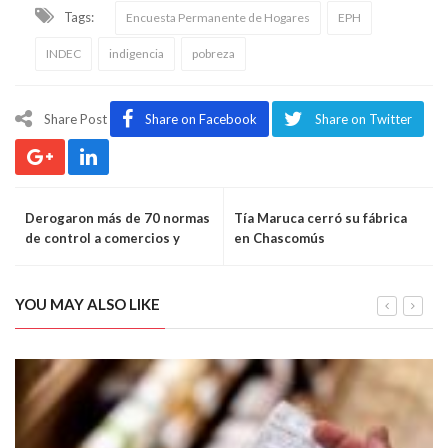
Tags:
Encuesta Permanente de Hogares
EPH
INDEC
indigencia
pobreza
Share Post
Share on Facebook
Share on Twitter
Derogaron más de 70 normas
Tía Maruca cerró su fábrica
de control a comercios y
en Chascomús
supermercados
YOU MAY ALSO LIKE