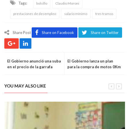
Tags:
bolsillo
Claudio Moroni
prestaciones de desempleo
salario mínimo
tres tramos
Share Post
Share on Facebook
Share on Twitter
El Gobierno anunció una suba
El Gobierno lanza un plan
en el precio de la garrafa
para la compra de motos 0Km
social pero también un
en cuotas fijas
subsidio para comprarla
YOU MAY ALSO LIKE