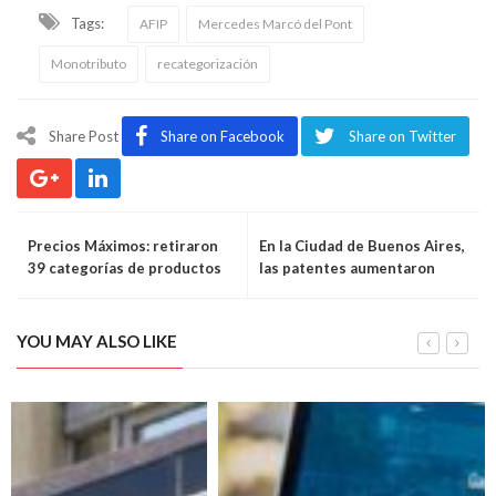
Tags:
AFIP
Mercedes Marcó del Pont
Monotributo
recategorización
Share Post
Share on Facebook
Share on Twitter
Precios Máximos: retiraron
En la Ciudad de Buenos Aires,
39 categorías de productos
las patentes aumentaron
cerca del 100%
YOU MAY ALSO LIKE