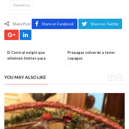
Panaderos
Share Post
Share on Facebook
Share on Twitter
El Central exigió que
Prepagas volverán a tener
eliminen límites para
copagos
transferir dinero a billeteras
virtuales
YOU MAY ALSO LIKE