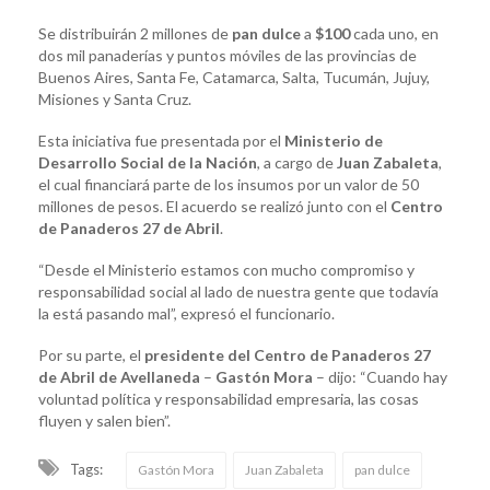
Se distribuirán 2 millones de
pan dulce
a
$100
cada uno, en
dos mil panaderías y puntos móviles de las provincias de
Buenos Aires, Santa Fe, Catamarca, Salta, Tucumán, Jujuy,
Misiones y Santa Cruz.
Esta iniciativa fue presentada por el
Ministerio de
Desarrollo Social de la Nación
, a cargo de
Juan Zabaleta
,
el cual financiará parte de los insumos por un valor de 50
millones de pesos. El acuerdo se realizó junto con el
Centro
de Panaderos 27 de Abril
.
“Desde el Ministerio estamos con mucho compromiso y
responsabilidad social al lado de nuestra gente que todavía
la está pasando mal”, expresó el funcionario.
Por su parte, el
presidente del Centro de Panaderos 27
de Abril de Avellaneda
–
Gastón Mora
– dijo: “Cuando hay
voluntad política y responsabilidad empresaria, las cosas
fluyen y salen bien”.
Tags:
Gastón Mora
Juan Zabaleta
pan dulce