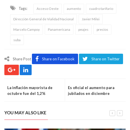
Tags:
Acceso Oeste
aumento
cuadro tarifario
Dirección General de Vialidad Nacional
Javier Milei
Marcelo Campoy
Panamericana
peajes
precios
suba
Share Post
Share on Facebook
Share on Twitter
La inflación mayorista de
Es oficial el aumento para
octubre fue del 1,2%
jubilados en diciembre
YOU MAY ALSO LIKE