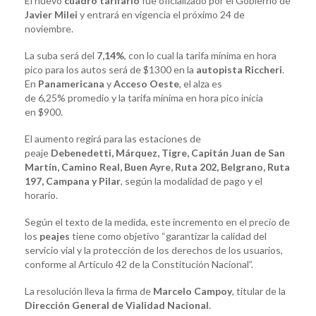
El nuevo
cuadro tarifario
fue oficializado por el Gobierno de
Javier Milei
y entrará en vigencia el próximo 24 de
noviembre.
La suba será del
7,14%
, con lo cual la tarifa mínima en hora
pico para los autos será de $1300 en la
autopista Riccheri
.
En
Panamericana
y
Acceso Oeste
, el alza es
de 6,25% promedio y la tarifa mínima en hora pico inicia
en $900.
El aumento regirá para las estaciones de
peaje
Debenedetti, Márquez, Tigre, Capitán Juan de San
Martín, Camino Real, Buen Ayre, Ruta 202, Belgrano, Ruta
197, Campana y Pilar
, según la modalidad de pago y el
horario.
Según el texto de la medida, este incremento en el precio de
los
peajes
tiene como objetivo “garantizar la calidad del
servicio vial y la protección de los derechos de los usuarios,
conforme al Artículo 42 de la Constitución Nacional”.
La resolución lleva la firma de
Marcelo Campoy
, titular de la
Dirección General de Vialidad Nacional
.