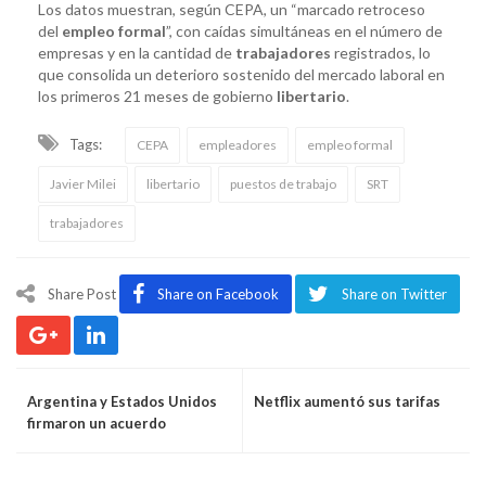
Los datos muestran, según CEPA, un “marcado retroceso
del
empleo formal
”, con caídas simultáneas en el número de
empresas y en la cantidad de
trabajadores
registrados, lo
que consolida un deterioro sostenido del mercado laboral en
los primeros 21 meses de gobierno
libertario
.
Tags:
CEPA
empleadores
empleo formal
Javier Milei
libertario
puestos de trabajo
SRT
trabajadores
Share Post
Share on Facebook
Share on Twitter
Argentina y Estados Unidos
Netflix aumentó sus tarifas
firmaron un acuerdo
comercial