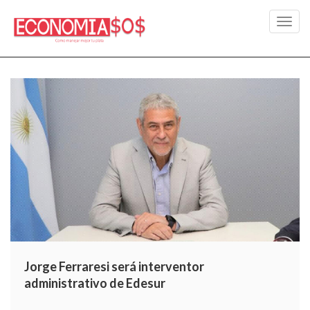
Toggl
navig
Jorge Ferraresi será interventor
administrativo de Edesur