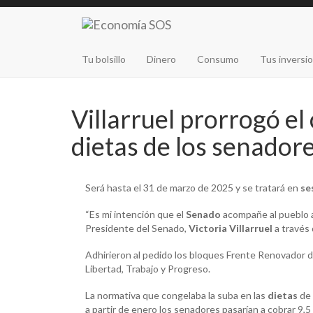
Tu bolsillo
Dinero
Consumo
Tus inversi
Villarruel prorrogó el
dietas de los senador
Será hasta el 31 de marzo de 2025 y se tratará en
se
“Es mi intención que el
Senado
acompañe al pueblo a
Presidente del Senado,
Victoria Villarruel
a través 
Adhirieron al pedido los bloques Frente Renovador d
Libertad, Trabajo y Progreso.
La normativa que congelaba la suba en las
dietas
de 
a partir de enero los senadores pasarían a cobrar 9,5